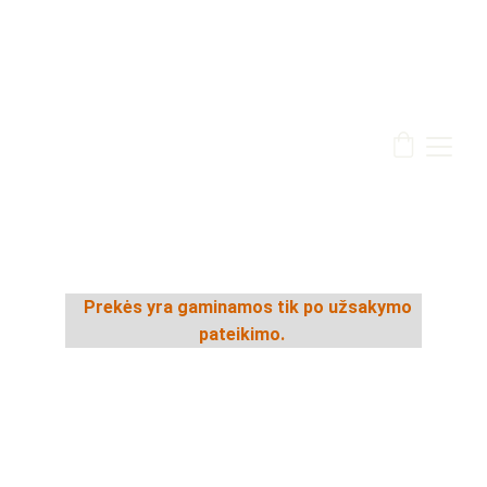
   Prekės yra gaminamos tik po užsakymo 
pateikimo. 