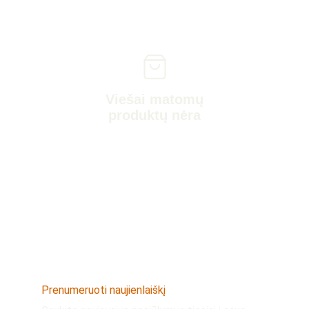
Viešai matomų
produktų nėra
Prenumeruoti naujienlaiškį