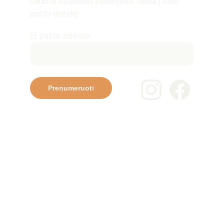
Gaukite naujausius pasiūlymus tiesiai į savo 
pašto dėžutę!
El. pašto adresas
Prenumeruoti