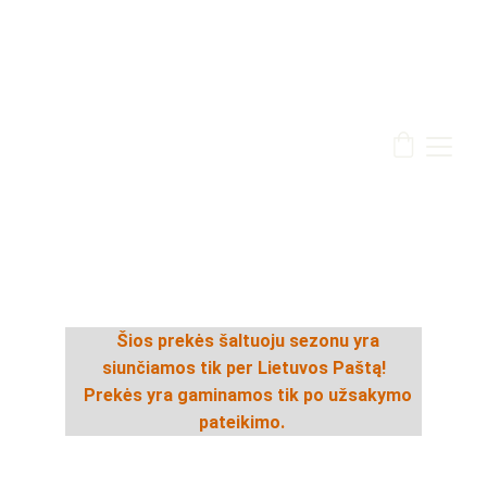
   Šios prekės šaltuoju sezonu yra 
siunčiamos tik per Lietuvos Paštą!
   Prekės yra gaminamos tik po užsakymo 
pateikimo. 