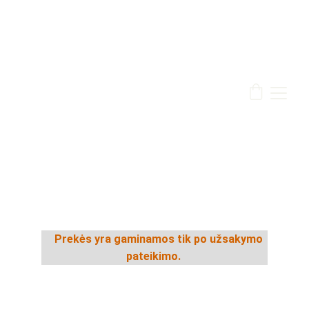
    Prekės yra gaminamos tik po užsakymo 
pateikimo. 