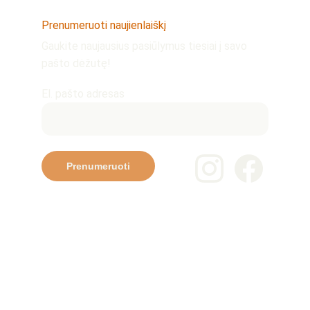
Prenumeruoti naujienlaiškį
Gaukite naujausius pasiūlymus tiesiai į savo 
pašto dėžutę!
El. pašto adresas
Prenumeruoti