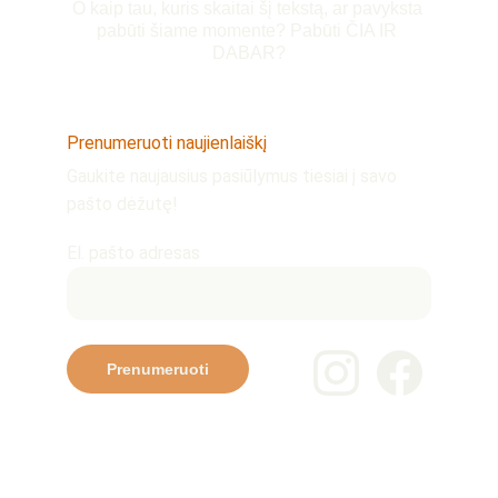
O kaip tau, kuris skaitai šį tekstą, ar pavyksta 
pabūti šiame momente? Pabūti ČIA IR 
DABAR?
Prenumeruoti naujienlaiškį
Gaukite naujausius pasiūlymus tiesiai į savo 
pašto dėžutę!
El. pašto adresas
Prenumeruoti