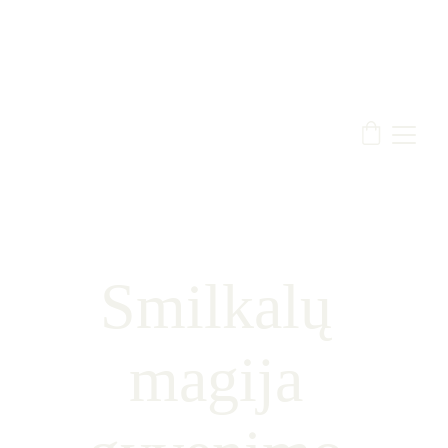
Smilkalų 
magija 