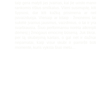
taip gera matyti jas įvairias, kai jie uosto mano
rankomis rištus smilkalus. Vieni susimąstę, kiti
šypsosi, dar kiti kažką prisimena ar net
įsivaizduoja. Vienaip ar kitaip - žmonėms tai
sukėlė įvairius jausmus, vaizdinius, o tai ir yra
svarbiausia. Šiuo performansu norėta atkreipti
dėmesį į žmogaus emocinę būseną. Juk tikrai,
per tą skubėjimą kartais, o gal net ir dažnai
nepamatai, kaip visur skubi ir pamiršti būti
momente, kuris vyksta šiuo metu…