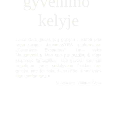
gyvenimo 
kelyje
Labai džiaugiuosi, jog galėjau prisidėti prie
organizacijos JaunimasYRA performanso
,,Gyvenimo Ekspresas’’, kuris vyko
Marijampolėje. Man nuo pat pradžių ši idėja
skambėjo fantastiškai. Taip gavosi, kad pati
negalėjau jame sudalyvauti fiziškai, bet
galėjau prisidėti sukurdama rištinius smilkalus
šiam performansui.
Nuotraukos - Dainius Čėpla