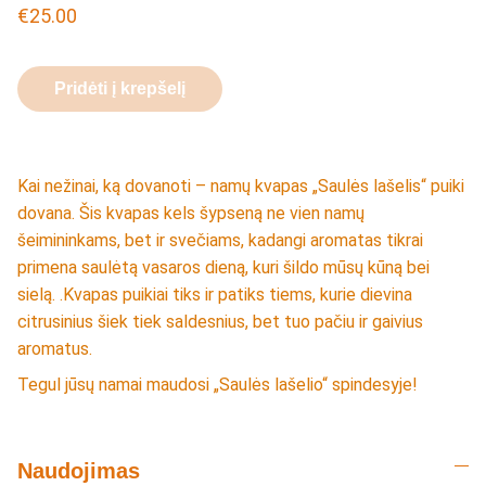
€25.00
Pridėti į krepšelį
Kai nežinai, ką dovanoti – namų kvapas „Saulės lašelis“ puiki
dovana. Šis kvapas kels šypseną ne vien namų
šeimininkams, bet ir svečiams, kadangi aromatas tikrai
primena saulėtą vasaros dieną, kuri šildo mūsų kūną bei
sielą. .Kvapas puikiai tiks ir patiks tiems, kurie dievina
citrusinius šiek tiek saldesnius, bet tuo pačiu ir gaivius
aromatus.
Tegul jūsų namai maudosi „Saulės lašelio“ spindesyje!
Naudojimas