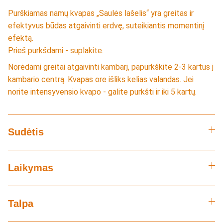
Purškiamas namų kvapas „Saulės lašelis“ yra greitas ir
efektyvus būdas atgaivinti erdvę, suteikiantis momentinį
efektą.
Prieš purkšdami - suplakite.
Norėdami greitai atgaivinti kambarį, papurkškite 2-3 kartus į
kambario centrą. Kvapas ore išliks kelias valandas. Jei
norite intensyvensio kvapo - galite purkšti ir iki 5 kartų.
Sudėtis
Laikymas
Talpa