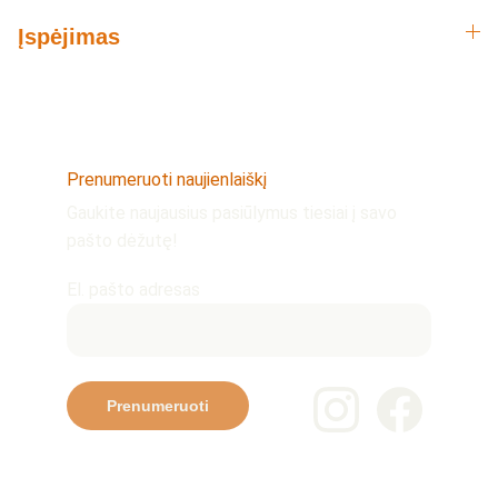
Įspėjimas
Prenumeruoti naujienlaiškį
Gaukite naujausius pasiūlymus tiesiai į savo 
pašto dėžutę!
El. pašto adresas
Prenumeruoti